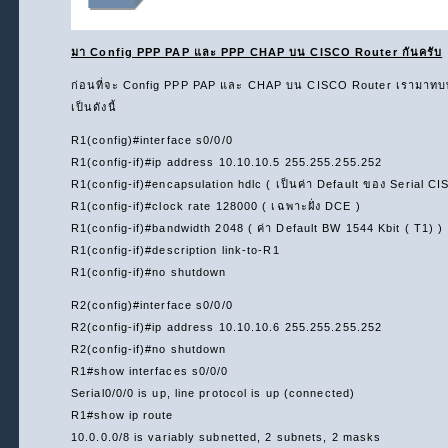
มา Config PPP PAP และ PPP CHAP บน CISCO Router กันครับ
ก่อนที่จะ Config PPP PAP และ CHAP บน CISCO Router เรามาทบ
เป็นดังนี้
R1(config)#interface s0/0/0
R1(config-if)#ip address 10.10.10.5 255.255.255.252
R1(config-if)#encapsulation hdlc ( เป็นค่า Default ของ Serial C
R1(config-if)#clock rate 128000 ( เฉพาะฝั่ง DCE )
R1(config-if)#bandwidth 2048 ( ค่า Default BW 1544 Kbit ( T1) )
R1(config-if)#description link-to-R1
R1(config-if)#no shutdown
R2(config)#interface s0/0/0
R2(config-if)#ip address 10.10.10.6 255.255.255.252
R2(config-if)#no shutdown
R1#show interfaces s0/0/0
Serial0/0/0 is up, line protocol is up (connected)
R1#show ip route
10.0.0.0/8 is variably subnetted, 2 subnets, 2 masks