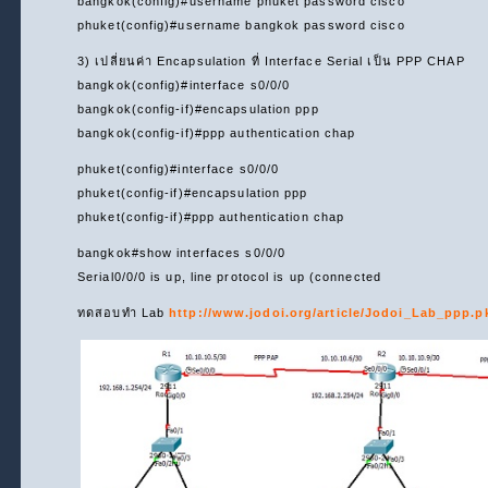
bangkok(config)#username phuket password cisco
phuket(config)#username bangkok password cisco
3) เปลี่ยนค่า Encapsulation ที่ Interface Serial เป็น PPP CHAP
bangkok(config)#interface s0/0/0
bangkok(config-if)#encapsulation ppp
bangkok(config-if)#ppp authentication chap
phuket(config)#interface s0/0/0
phuket(config-if)#encapsulation ppp
phuket(config-if)#ppp authentication chap
bangkok#show interfaces s0/0/0
Serial0/0/0 is up, line protocol is up (connected
ทดสอบทำ Lab
http://www.jodoi.org/article/Jodoi_Lab_ppp.p