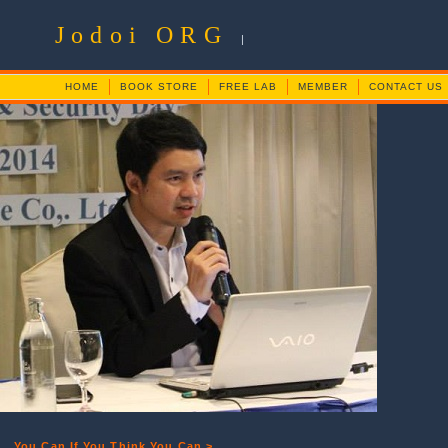
Jodoi ORG
|
HOME
BOOK STORE
FREE LAB
MEMBER
CONTACT US
You Can If You Think You Can >