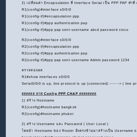
2) เปลี่ยนค่า Encapsulation ที่ Interface Serial เป็น PPP PAP ทำที
R1(config)#interface s0/0/0
R1(config-if)#encapsulation ppp
R1(config-if)#ppp authentication pap
R1(config-if)#ppp pap sent-username abcd password cisco
R2(config)#interface s0/0/0
R2(config-if)#encapsulation ppp
R2(config-if)#ppp authentication pap
R2(config-if)#ppp pap sent-username Admin password 1234
ตรวจสอบผล
R1#show interfaces s0/0/0
Serial0/0/0 is up, line protocol is up (connected) ------> ( line p
###### การ Config PPP CHAP ########
1) สร้าง Hostname
R1(config)#hostname bangkok
R2(config)#hostname phuket
2) สร้าง Username และ Password ( User Local )
โดยนำ Hostname ของ Router ฝั่งตรงข้ามมาสร้างเป็น Username แ