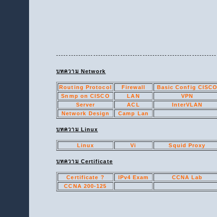
-----------------------------------------------------------------
บทความ Network
Routing Protocol
Firewall
Basic Config CISC
Snmp on CISCO
LAN
VPN
Server
ACL
InterVLAN
Network Design
Camp Lan
บทความ Linux
Linux
Vi
Squid Proxy
บทความ Certificate
Certificate ?
IPv4 Exam
CCNA Lab
CCNA 200-125