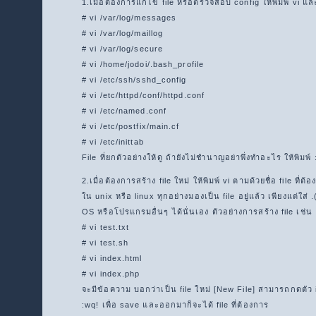
1.เมื่อต้องการแก้ไข file หรือตรวจสอบ config ให้พิมพ์ vi และ
# vi /var/log/messages
# vi /var/log/maillog
# vi /var/log/secure
# vi /home/jodoi/.bash_profile
# vi /etc/ssh/sshd_config
# vi /etc/httpd/conf/httpd.conf
# vi /etc/named.conf
# vi /etc/postfix/main.cf
# vi /etc/inittab
File ที่ยกตัวอย่างให้ดู ถ้ายังไม่ชำนาญอย่าพึ่งทำอะไร ให้พิมพ์
2.เมื่อต้องการสร้าง file ใหม่ ให้พิมพ์ vi ตามด้วยชื่อ file ที
ใน unix หรือ linux ทุกอย่างมองเป็น file อยู่แล้ว เพียงแต่
OS หรือโปรแกรมอื่นๆ ได้นั่นเอง ตัวอย่างการสร้าง file เช่น
# vi test.txt
# vi test.sh
# vi index.html
# vi index.php
จะมีข้อความ บอกว่าเป็น file ใหม่ [New File] สามารถกดตัว 
:wq! เพื่อ save และออกมาก็จะได้ file ที่ต้องการ