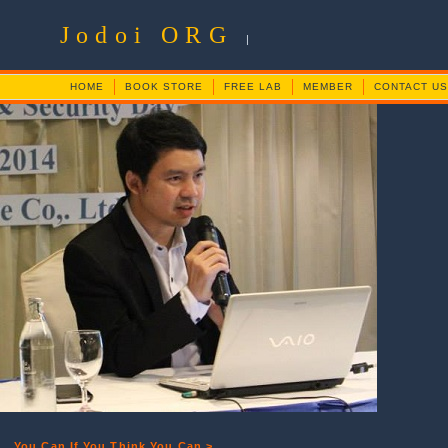
Jodoi ORG
|
HOME
BOOK STORE
FREE LAB
MEMBER
CONTACT US
You Can If You Think You Can >