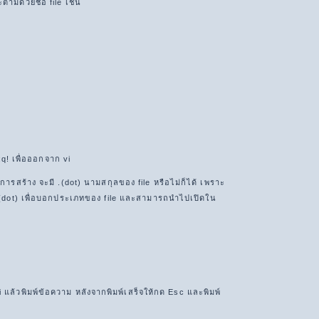
ตามด้วยชื่อ file เช่น
 :q! เพื่อออกจาก vi
่ต้องการสร้าง จะมี .(dot) นามสกุลของ file หรือไม่ก็ได้ เพราะ
ใส่ .(dot) เพื่อบอกประเภทของ file และสามารถนำไปเปิดใน
i แล้วพิมพ์ข้อความ หลังจากพิมพ์เสร็จให้กด Esc และพิมพ์