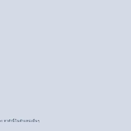
xt หาคำนี้ในตำแหน่งอื่นๆ