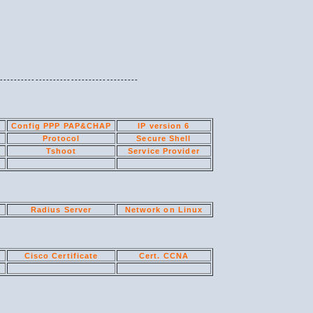
---------------------------------------
O
Config PPP PAP&CHAP
IP version 6
Protocol
Secure Shell
Tshoot
Service Provider
Radius Server
Network on Linux
Cisco Certificate
Cert. CCNA